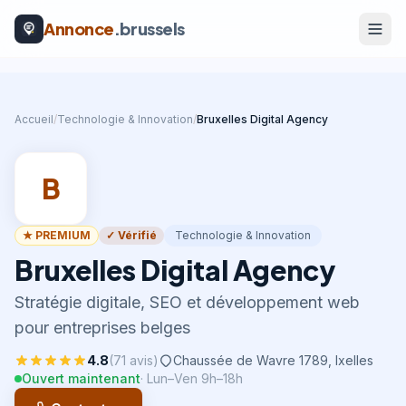
Annonce
.brussels
Accueil
/
Technologie & Innovation
/
Bruxelles Digital Agency
B
★ PREMIUM
✓ Vérifié
Technologie & Innovation
Bruxelles Digital Agency
Stratégie digitale, SEO et développement web
pour entreprises belges
4.8
(
71
avis)
Chaussée de Wavre 1789
,
Ixelles
Ouvert maintenant
·
Lun–Ven 9h–18h