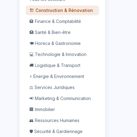
🏗️
Construction & Rénovation
🏦
Finance & Comptabilité
🏥
Santé & Bien-être
🍽️
Horeca & Gastronomie
💻
Technologie & Innovation
🚚
Logistique & Transport
⚡
Énergie & Environnement
⚖️
Services Juridiques
📢
Marketing & Communication
🏢
Immobilier
👥
Ressources Humaines
🛡️
Sécurité & Gardiennage