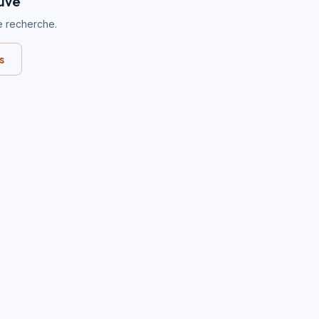
ouvé
e recherche.
es